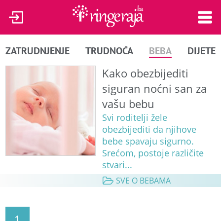
ZATRUDNJENJE
TRUDNOĆA
BEBA
DIJETE
Kako obezbijediti
siguran noćni san za
vašu bebu
Svi roditelji žele
obezbijediti da njihove
bebe spavaju sigurno.
Srećom, postoje različite
stvari...
SVE O BEBAMA
1