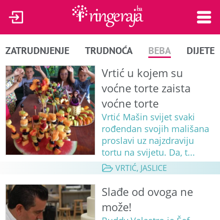
ZATRUDNJENJE
TRUDNOĆA
BEBA
DIJETE
Vrtić u kojem su
voćne torte zaista
voćne torte
Vrtić Mašin svijet svaki
rođendan svojih mališana
proslavi uz najzdraviju
tortu na svijetu. Da, t...
VRTIĆ, JASLICE
Slađe od ovoga ne
može!