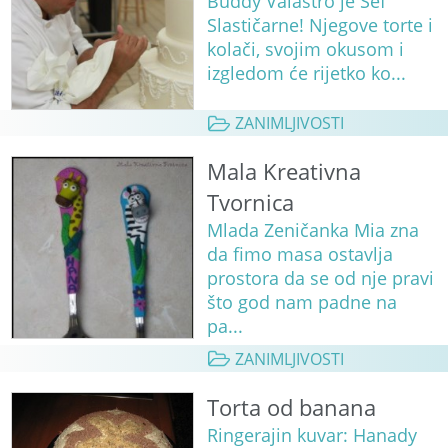
Buddy Valastro je Šef
Slastičarne! Njegove torte i
kolači, svojim okusom i
izgledom će rijetko ko...
ZANIMLJIVOSTI
Mala Kreativna
Tvornica
Mlada Zeničanka Mia zna
da fimo masa ostavlja
prostora da se od nje pravi
što god nam padne na
pa...
ZANIMLJIVOSTI
Torta od banana
Ringerajin kuvar: Hanady