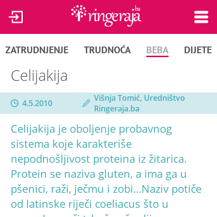
ZATRUDNJENJE
TRUDNOĆA
BEBA
DIJETE
Celijakija
Višnja Tomić, Uredništvo
4.5.2010
Ringeraja.ba
Celijakija je oboljenje probavnog
sistema koje karakteriše
nepodnošljivost proteina iz žitarica.
Protein se naziva gluten, a ima ga u
pšenici, raži, ječmu i zobi…Naziv potiče
od latinske riječi coeliacus što u