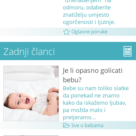
"iznenađenjem" na
odmoru, odaberite
znatiželju umjesto
ogorčenosti i ljutnje.
Oglasne poruke
Zadnji članci
Je li opasno golicati
bebu?
Bebe su nam toliko slatke
da ponekad ne znamo
kako da iskažemo ljubav,
pa možda malo i
pretjeramo...
Sve o bebama