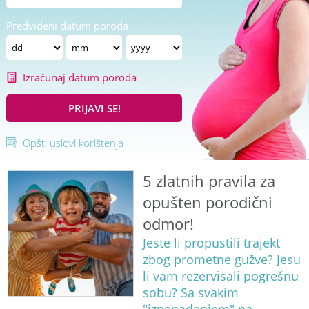
Predviđeni datum poroda
Izračunaj datum poroda
PRIJAVI SE!
Opšti uslovi korištenja
5 zlatnih pravila za
opušten porodični
odmor!
Jeste li propustili trajekt
zbog prometne gužve? Jesu
li vam rezervisali pogrešnu
sobu? Sa svakim