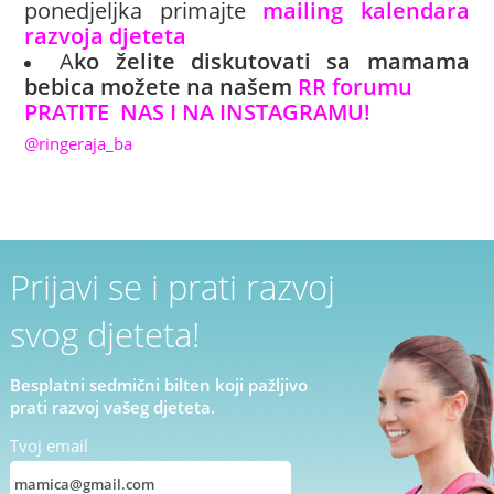
ponedjeljka primajte
mailing kalendara
razvoja djeteta
A
ko želite diskutovati sa mamama
bebica možete na našem
RR forumu
PRATITE NAS I NA INSTAGRAMU!
@ringeraja_ba
Prijavi se i prati razvoj
svog djeteta!
Besplatni sedmični bilten koji pažljivo
prati razvoj vašeg djeteta.
Tvoj email