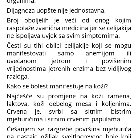
organima.
Dijagnoza uopšte nije jednostavna.
Broj oboljelih je veći od onog kojim
raspolaže zvanična medicina jer se celijakija
ne ispoljava uvjek sa svim simptomima.
Česti su tihi oblici celijakije koji se mogu
manifestovati samo anemijom ili
uvećanom jetrom i povišenim
vrijednostima jetrenih enzima bez vidljivog
razloga.
Kako se bolest manifestuje na koži?
Najčešće su promjene na koži ramena,
laktova, koži debelog mesa i koljenima.
Crvena je, svrbi sa sitnim bistrim
mjehurićima i sitnim crvenim papulama.
Češanjem se razgrebe površina mjehurića
pa nastaje ožiljak svejtlocrevene boje koji