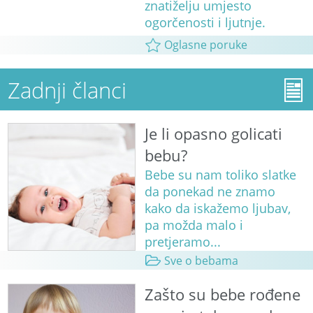
znatiželju umjesto
ogorčenosti i ljutnje.
Oglasne poruke
Zadnji članci
Je li opasno golicati
bebu?
Bebe su nam toliko slatke
da ponekad ne znamo
kako da iskažemo ljubav,
pa možda malo i
pretjeramo...
Sve o bebama
Zašto su bebe rođene