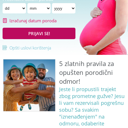
Izračunaj datum poroda
PRIJAVI SE!
Opšti uslovi korištenja
5 zlatnih pravila za
opušten porodični
odmor!
Jeste li propustili trajekt
zbog prometne gužve? Jesu
li vam rezervisali pogrešnu
sobu? Sa svakim
"iznenađenjem" na
odmoru, odaberite