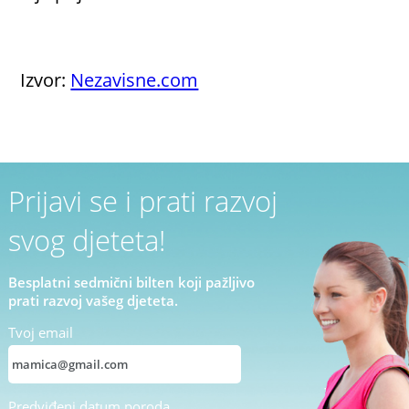
Izvor:
Nezavisne.com
Prijavi se i prati razvoj
svog djeteta!
Besplatni sedmični bilten koji pažljivo
prati razvoj vašeg djeteta.
Tvoj email
Predviđeni datum poroda