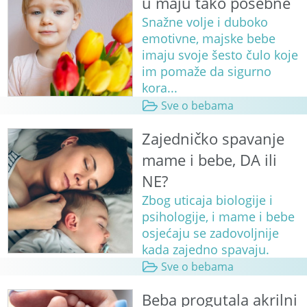
u maju tako posebne
Snažne volje i duboko
emotivne, majske bebe
imaju svoje šesto čulo koje
im pomaže da sigurno
kora...
Sve o bebama
Zajedničko spavanje
mame i bebe, DA ili
NE?
Zbog uticaja biologije i
psihologije, i mame i bebe
osjećaju se zadovoljnije
kada zajedno spavaju.
Sve o bebama
Beba progutala akrilni