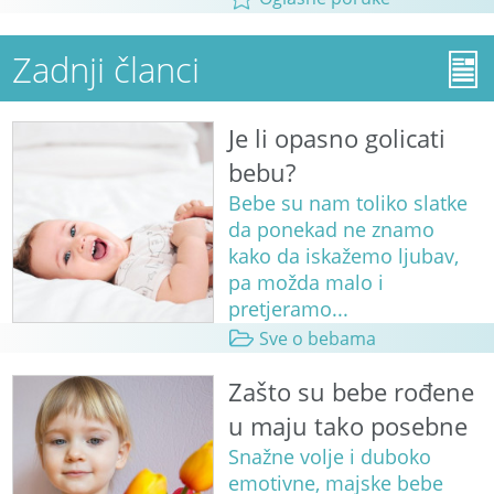
Zadnji članci
Je li opasno golicati
bebu?
Bebe su nam toliko slatke
da ponekad ne znamo
kako da iskažemo ljubav,
pa možda malo i
pretjeramo...
Sve o bebama
Zašto su bebe rođene
u maju tako posebne
Snažne volje i duboko
emotivne, majske bebe