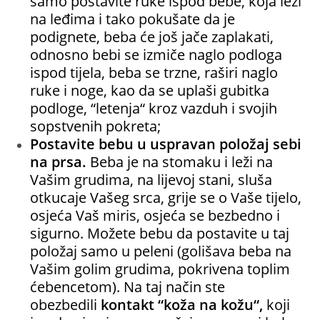
samo postavite ruke ispod bebe, koja leži
na leđima i tako pokušate da je
podignete, beba će još jače zaplakati,
odnosno bebi se izmiče naglo podloga
ispod tijela, beba se trzne, raširi naglo
ruke i noge, kao da se uplaši gubitka
podloge, “letenja“ kroz vazduh i svojih
sopstvenih pokreta;
Postavite bebu u uspravan položaj sebi
na prsa.
Beba je na stomaku i leži na
Vašim grudima, na lijevoj stani, sluša
otkucaje Vašeg srca, grije se o Vaše tijelo,
osjeća Vaš miris, osjeća se bezbedno i
sigurno. Možete bebu da postavite u taj
položaj samo u peleni (golišava beba na
Vašim golim grudima, pokrivena toplim
ćebencetom). Na taj način ste
obezbedili
kontakt “koža na kožu“,
koji