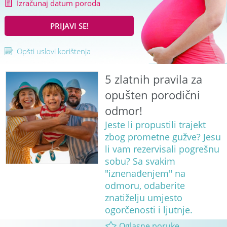
Izračunaj datum poroda
PRIJAVI SE!
Opšti uslovi korištenja
5 zlatnih pravila za
opušten porodični
odmor!
Jeste li propustili trajekt
zbog prometne gužve? Jesu
li vam rezervisali pogrešnu
sobu? Sa svakim
"iznenađenjem" na
odmoru, odaberite
znatiželju umjesto
ogorčenosti i ljutnje.
Oglasne poruke