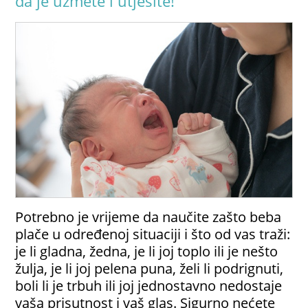
da je uzmete i utješite!
Potrebno je vrijeme da naučite zašto beba
plače u određenoj situaciji i što od vas traži:
je li gladna, žedna, je li joj toplo ili je nešto
žulja, je li joj pelena puna, želi li podrignuti,
boli li je trbuh ili joj jednostavno nedostaje
vaša prisutnost i vaš glas. Sigurno nećete