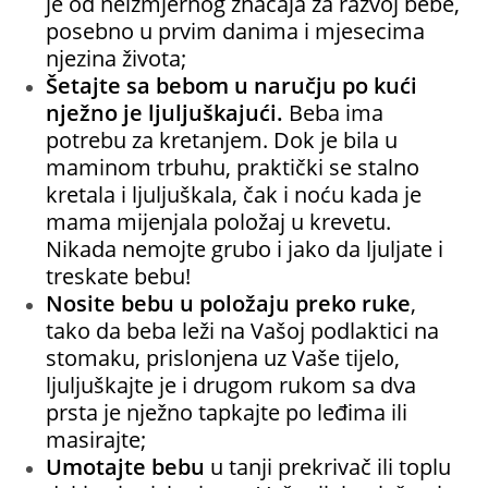
je od neizmjernog značaja za razvoj bebe,
posebno u prvim danima i mjesecima
njezina života;
Šetajte sa bebom u naručju po kući
nježno je ljuljuškajući.
Beba ima
potrebu za kretanjem. Dok je bila u
maminom trbuhu, praktički se stalno
kretala i ljuljuškala, čak i noću kada je
mama mijenjala položaj u krevetu.
Nikada nemojte grubo i jako da ljuljate i
treskate bebu!
Nosite bebu u položaju preko ruke
,
tako da beba leži na Vašoj podlaktici na
stomaku, prislonjena uz Vaše tijelo,
ljuljuškajte je i drugom rukom sa dva
prsta je nježno tapkajte po leđima ili
masirajte;
Umotajte bebu
u tanji prekrivač ili toplu