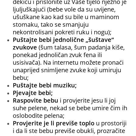
dekicu i prislonite uz Vaše tijelo nježno je
ljuljuškajući (bebe vole da su uvijene,
ušuškane kao kad su bile u maminom
stomaku, tako se smanjuju
nekontrolisani pokreti ruku i nogu);
Puštajte bebi jednolične „šuštave“
zvukove
(šum talasa, šum padanja kiše,
ponekad jednoličan zvuk fena ili
usisivača). Na internetu možete pronaći
unaprijed snimljene zvuke koji umiruju
bebu;
Puštajte bebi muziku
;
Pjevajte bebi
;
Raspovite bebu
i provjerite jesu li joj
suhe pelene, nekad se bebe umire čim ih
oslobodite pelena;
Provjerite je li previše toplo
u prostoriji
i da li ste bebu previše obukli, prozračite