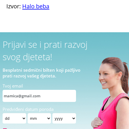
Izvor:
Halo beba
Prijavi se i prati razvoj
svog djeteta!
Besplatni sedmični bilten koji pažljivo
prati razvoj vašeg djeteta.
Tvoj email
Predviđeni datum poroda