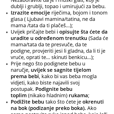
dublji i grublji, topao i umirujući za bebu.
Izrazite emocije
riječima, bojom i tonom
glasa ( Ljubavi mamina/tatina, ne da
mama /tata da ti plačeš…);
Uvijek pričajte bebi i
opisujte šta ćete da
uradite u određenom trenutku
(Sada će
mama/tata da te presvuče, da te
podigne, provjeriti jesi li gladna, da li ti je
vruće, oprati te… skinuti benkicu…);
Prije nego što podignete bebu u
naručje,
uvijek se sagnite tijelom
prema bebi
, kako bi vas beba mogla
vidjeti, kako biste najavili svoj
postupak.
Podignite bebu
toplim
(nikako hladnim)
rukama
;
Podižite bebu
tako što ćete je
okrenuti
na bok (podizanje preko boka).
Ako