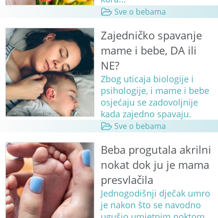
Sve o bebama
Zajedničko spavanje
mame i bebe, DA ili
NE?
Zbog uticaja biologije i
psihologije, i mame i bebe
osjećaju se zadovoljnije
kada zajedno spavaju.
Sve o bebama
Beba progutala akrilni
nokat dok ju je mama
presvlačila
Jednogodišnji dječak umro
je nakon što se navodno
ugušio umjetnim noktom.