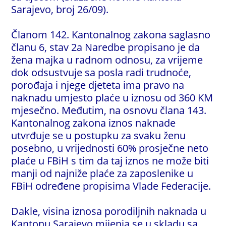
Sarajevo, broj 26/09).
Članom 142. Kantonalnog zakona saglasno
članu 6, stav 2a Naredbe propisano je da
žena majka u radnom odnosu, za vrijeme
dok odsustvuje sa posla radi trudnoće,
porođaja i njege djeteta ima pravo na
naknadu umjesto plaće u iznosu od 360 KM
mjesečno. Međutim, na osnovu člana 143.
Kantonalnog zakona iznos naknade
utvrđuje se u postupku za svaku ženu
posebno, u vrijednosti 60% prosječne neto
plaće u FBiH s tim da taj iznos ne može biti
manji od najniže plaće za zaposlenike u
FBiH određene propisima Vlade Federacije.
Dakle, visina iznosa porodiljnih naknada u
Kantonu Sarajevo mijenja se u skladu sa