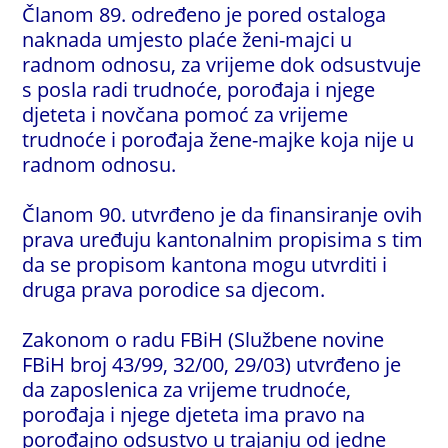
Članom 89. određeno je pored ostaloga
naknada umjesto plaće ženi-majci u
radnom odnosu, za vrijeme dok odsustvuje
s posla radi trudnoće, porođaja i njege
djeteta i novčana pomoć za vrijeme
trudnoće i porođaja žene-majke koja nije u
radnom odnosu.
Članom 90. utvrđeno je da finansiranje ovih
prava uređuju kantonalnim propisima s tim
da se propisom kantona mogu utvrditi i
druga prava porodice sa djecom.
Zakonom o radu FBiH (Službene novine
FBiH broj 43/99, 32/00, 29/03) utvrđeno je
da zaposlenica za vrijeme trudnoće,
porođaja i njege djeteta ima pravo na
porođajno odsustvo u trajanju od jedne