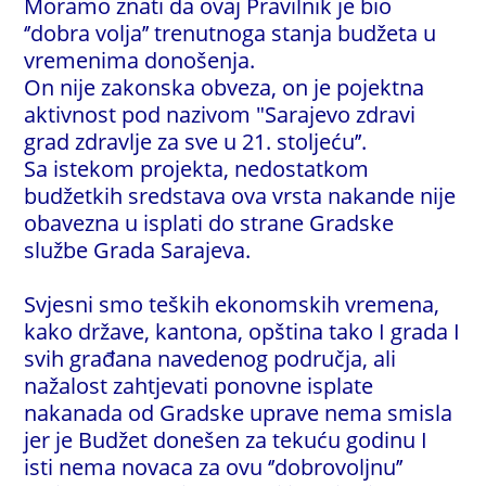
Moramo znati da ovaj Pravilnik je bio
‘’dobra volja’’ trenutnoga stanja budžeta u
vremenima donošenja.
On nije zakonska obveza, on je pojektna
aktivnost pod nazivom "Sarajevo zdravi
grad zdravlje za sve u 21. stoljeću’’.
Sa istekom projekta, nedostatkom
budžetkih sredstava ova vrsta nakande nije
obavezna u isplati do strane Gradske
službe Grada Sarajeva.
Svjesni smo teških ekonomskih vremena,
kako države, kantona, opština tako I grada I
svih građana navedenog područja, ali
nažalost zahtjevati ponovne isplate
nakanada od Gradske uprave nema smisla
jer je Budžet donešen za tekuću godinu I
isti nema novaca za ovu ‘’dobrovoljnu’’