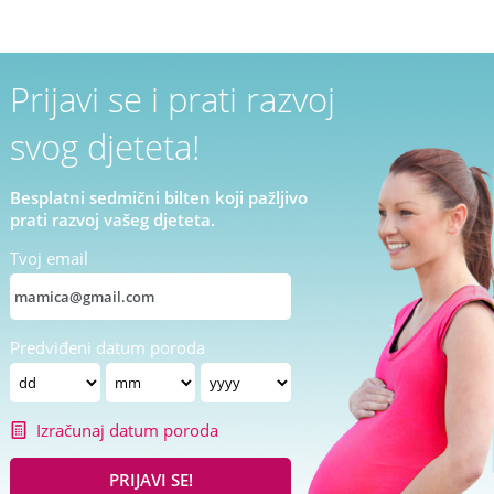
Prijavi se i prati razvoj
svog djeteta!
Besplatni sedmični bilten koji pažljivo
prati razvoj vašeg djeteta.
Tvoj email
Predviđeni datum poroda
Izračunaj datum poroda
PRIJAVI SE!