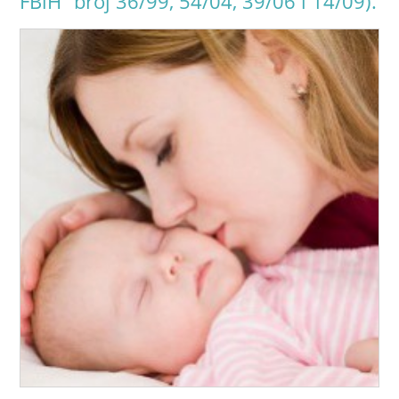
FBiH” broj 36/99, 54/04, 39/06 i 14/09).