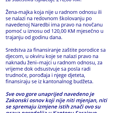
Žena-majka koja nije u radnom odnosu ili
se nalazi na redovnom školovanju po
navedenoj Naredbi ima pravo na novčanu
pomoć u iznosu od 120,00 KM mjesečno u
trajanju od godinu dana.
Sredstva za finansiranje zaštite porodice sa
djecom, u okviru koje se nalazi pravo na
naknadu ženi–majci u radnom odnosu, za
vrijeme dok odsustvuje sa posla radi
trudnoće, porođaja i njege djeteta,
finansiraju se iz kantonalnog budžeta.
Sve ovo gore unaprijed navedeno je
Zakonski osnov koji nije niti mjenjan, niti
se spremaju izmjene istih znači ovo su
prava porodoljia u Kantonu Sarajevo.