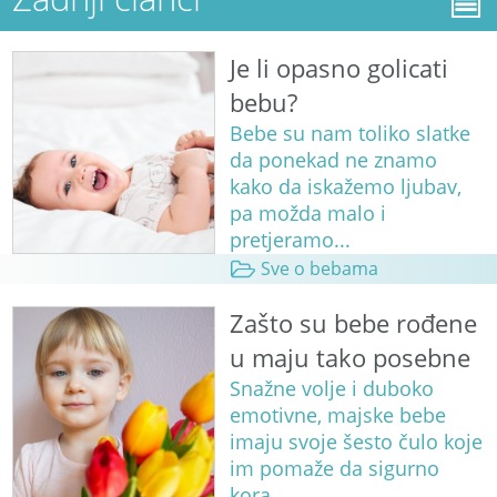
Je li opasno golicati
bebu?
Bebe su nam toliko slatke
da ponekad ne znamo
kako da iskažemo ljubav,
pa možda malo i
pretjeramo...
Sve o bebama
Zašto su bebe rođene
u maju tako posebne
Snažne volje i duboko
emotivne, majske bebe
imaju svoje šesto čulo koje
im pomaže da sigurno
kora...