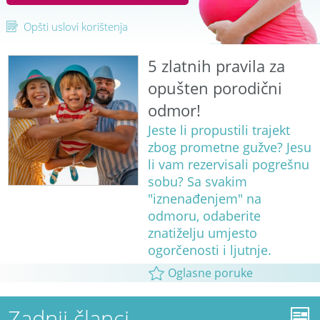
Opšti uslovi korištenja
5 zlatnih pravila za
opušten porodični
odmor!
Jeste li propustili trajekt
zbog prometne gužve? Jesu
li vam rezervisali pogrešnu
sobu? Sa svakim
"iznenađenjem" na
odmoru, odaberite
znatiželju umjesto
ogorčenosti i ljutnje.
Oglasne poruke
Zadnji članci