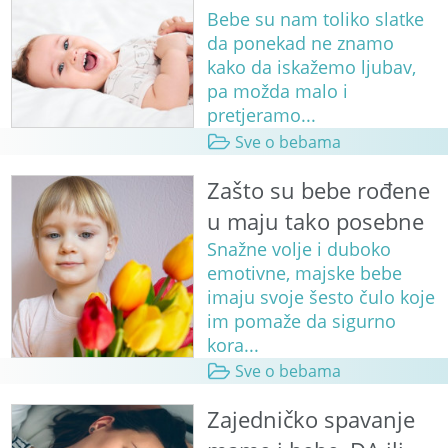
Bebe su nam toliko slatke
da ponekad ne znamo
kako da iskažemo ljubav,
pa možda malo i
pretjeramo...
Sve o bebama
Zašto su bebe rođene
u maju tako posebne
Snažne volje i duboko
emotivne, majske bebe
imaju svoje šesto čulo koje
im pomaže da sigurno
kora...
Sve o bebama
Zajedničko spavanje