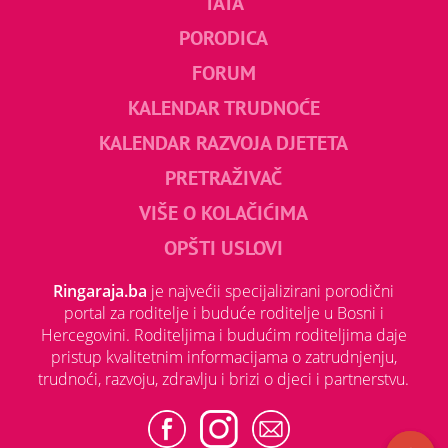
TATA
PORODICA
FORUM
KALENDAR TRUDNOĆE
KALENDAR RAZVOJA DJETETA
PRETRAŽIVAČ
VIŠE O KOLAČIĆIMA
OPŠTI USLOVI
Ringaraja.ba
je najvećii specijalizirani porodični
portal za roditelje i buduće roditelje u Bosni i
Hercegovini. Roditeljima i budućim roditeljima daje
pristup kvalitetnim informacijama o zatrudnjenju,
trudnoći, razvoju, zdravlju i brizi o djeci i partnerstvu.