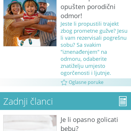
opušten porodični
odmor!
Jeste li propustili trajekt
zbog prometne gužve? Jesu
li vam rezervisali pogrešnu
sobu? Sa svakim
"iznenađenjem" na
odmoru, odaberite
znatiželju umjesto
ogorčenosti i ljutnje.
Oglasne poruke
Zadnji članci
Je li opasno golicati
bebu?