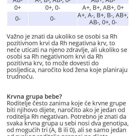
0+
0+, 0-
A+, B+, AB+, 0+
A+, A-, B+, B-, AB+,
0-
0-
AB-, 0+, 0-
Važno je znati da ukoliko se osobi sa Rh
pozitivnom krvi da Rh negativna krv, to
neće uticati na njeno zdravlje, ali ukoliko se
osobi sa Rh negativnom krvi da Rh
pozitivna krv, to može dovesti do
posljedica, naročito kod žena koje planiraju
trudnoću.
Krvna grupa bebe?
Roditelje često zanima koje će krvne grupe
biti njihovo dijete, naročito ako je jedan od
roditelja Rh negativan. Potrebno je znati da
svaka krvna grupa u sebi nosi dva genotipa,
od mogućih tri (A, B ili 0), ali se samo jedan