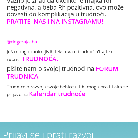
Važno je znati da ukoliko je majka Rh
negativna, a beba Rh pozitivna, ovo može
dovesti do komplikacija u trudnoći.
PRATITE NAS I NA INSTAGRAMU!
@ringeraja_ba
Još mnogo zanimljivih tekstova o trudnoći čitajte u
TRUDNOĆA
.
rubrici
pišite nam o svojoj trudnoći na
FORUM
TRUDNICA
Trudnice o razvoju svoje bebice u tibi mogu pratiti ako se
Kalendar trudno
će
prijave na
Prijavi se i prati razvoj