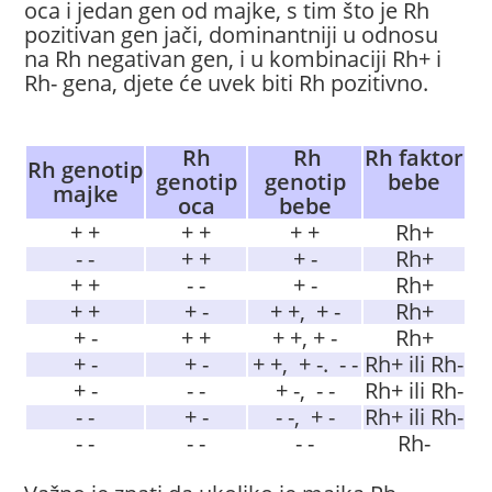
oca i jedan gen od majke, s tim što je Rh
pozitivan gen jači, dominantniji u odnosu
na Rh negativan gen, i u kombinaciji Rh+ i
Rh- gena, djete će uvek biti Rh pozitivno.
Rh
Rh
Rh faktor
Rh genotip
genotip
genotip
bebe
majke
oca
bebe
+ +
+ +
+ +
Rh+
- -
+ +
+ -
Rh+
+ +
- -
+ -
Rh+
+ +
+ -
+ +, + -
Rh+
+ -
+ +
+ +, + -
Rh+
+ -
+ -
+ +, + -. - -
Rh+ ili Rh-
+ -
- -
+ -, - -
Rh+ ili Rh-
- -
+ -
- -, + -
Rh+ ili Rh-
- -
- -
- -
Rh-