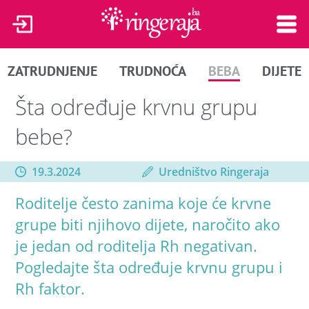
ZATRUDNJENJE
TRUDNOĆA
BEBA
DIJETE
Šta određuje krvnu grupu
bebe?
19.3.2024
Uredništvo Ringeraja
Roditelje često zanima koje će krvne
grupe biti njihovo dijete, naročito ako
je jedan od roditelja Rh negativan.
Pogledajte šta određuje krvnu grupu i
Rh faktor.