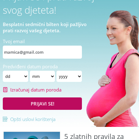
svog djeteta!
Besplatni sedmični bilten koji pažljivo
prati razvoj vašeg djeteta.
Tvoj email
Predviđeni datum poroda
Izračunaj datum poroda
PRIJAVI SE!
Opšti uslovi korištenja
5 zlatnih pravila za