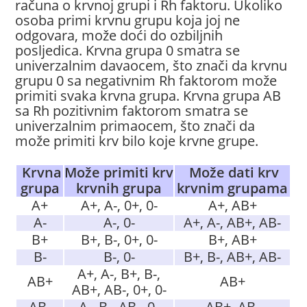
računa o krvnoj grupi i Rh faktoru. Ukoliko
osoba primi krvnu grupu koja joj ne
odgovara, može doći do ozbiljnih
posljedica. Krvna grupa 0 smatra se
univerzalnim davaocem, što znači da krvnu
grupu 0 sa negativnim Rh faktorom može
primiti svaka krvna grupa. Krvna grupa AB
sa Rh pozitivnim faktorom smatra se
univerzalnim primaocem, što znači da
može primiti krv bilo koje krvne grupe.
Krvna
Može primiti krv
Može dati krv
grupa
krvnih grupa
krvnim grupama
A+
A+, A-, 0+, 0-
A+, AB+
A-
A-, 0-
A+, A-, AB+, AB-
B+
B+, B-, 0+, 0-
B+, AB+
B-
B-, 0-
B+, B-, AB+, AB-
A+, A-, B+, B-,
AB+
AB+
AB+, AB-, 0+, 0-
AB-
A-, B-, AB-, 0-
AB+, AB-