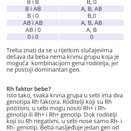
B i B
B, 0
B i AB
A, B, AB
B i 0
B,0
AB i AB
A, B, AB
AB i 0
A, B
0 i 0
0
Treba znati da se u rijetkim slučajevima
dešava da beba nema krvnu grupu koja je
moguća kombinacijom gena roditelja, jer
ne postoji dominantan gen.
Rh faktor bebe?
Isto tako, svaka krvna grupa u sebi ima dva
genotipa Rh faktora. Roditelji koji su Rh
pozitivni, u sebi mogu nositi Rh+ i Rh-
genotip ili Rh+ i Rh+ genotip. Dok roditelji
koji su Rh negativni, u sebi nose samo Rh- i
Rh- genotip. Beba nasljeđuje jedan gen od