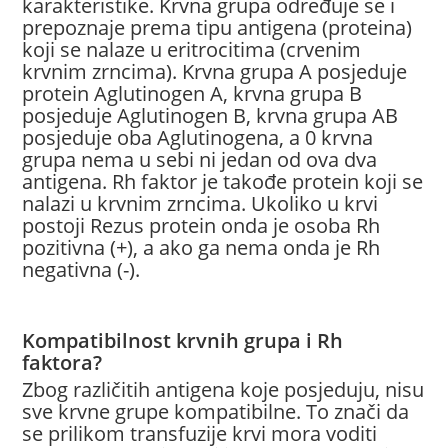
karakteristike. Krvna grupa određuje se i
prepoznaje prema tipu antigena (proteina)
koji se nalaze u eritrocitima (crvenim
krvnim zrncima). Krvna grupa A posjeduje
protein Aglutinogen A, krvna grupa B
posjeduje Aglutinogen B, krvna grupa AB
posjeduje oba Aglutinogena, a 0 krvna
grupa nema u sebi ni jedan od ova dva
antigena. Rh faktor je takođe protein koji se
nalazi u krvnim zrncima. Ukoliko u krvi
postoji Rezus protein onda je osoba Rh
pozitivna (+), a ako ga nema onda je Rh
negativna (-).
Kompatibilnost krvnih grupa i Rh
faktora?
Zbog različitih antigena koje posjeduju, nisu
sve krvne grupe kompatibilne. To znači da
se prilikom transfuzije krvi mora voditi