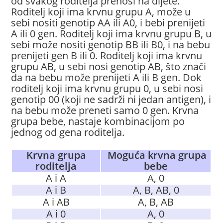
od svakog roditelja prenosi na dijete.
Roditelj koji ima krvnu grupu A, može u
sebi nositi genotip AA ili A0, i bebi prenijeti
A ili 0 gen. Roditelj koji ima krvnu grupu B, u
sebi može nositi genotip BB ili B0, i na bebu
prenijeti gen B ili 0. Roditelj koji ima krvnu
grupu AB, u sebi nosi genotip AB, što znači
da na bebu može prenijeti A ili B gen. Dok
roditelj koji ima krvnu grupu 0, u sebi nosi
genotip 00 (koji ne sadrži ni jedan antigen), i
na bebu može preneti samo 0 gen. Krvna
grupa bebe, nastaje kombinacijom po
jednog od gena roditelja.
Krvna grupa
Moguća krvna grupa
roditelja
bebe
A i A
A, 0
A i B
A, B, AB, 0
A i AB
A, B, AB
A i 0
A, 0