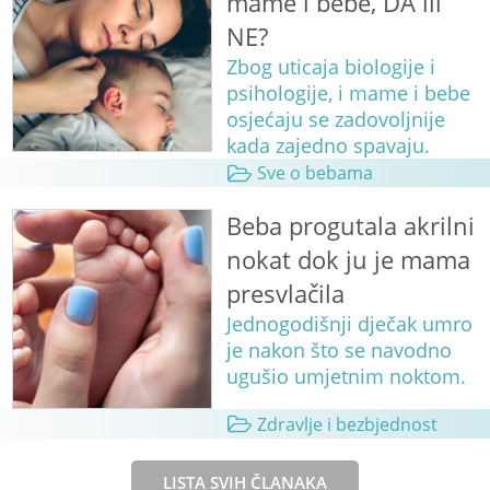
mame i bebe, DA ili
NE?
Zbog uticaja biologije i
psihologije, i mame i bebe
osjećaju se zadovoljnije
kada zajedno spavaju.
Sve o bebama
Beba progutala akrilni
nokat dok ju je mama
presvlačila
Jednogodišnji dječak umro
je nakon što se navodno
ugušio umjetnim noktom.
Zdravlje i bezbjednost
LISTA SVIH ČLANAKA