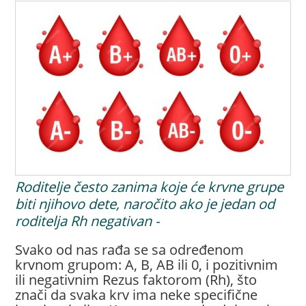
Roditelje često zanima koje će krvne grupe
biti njihovo dete, naročito ako je jedan od
roditelja Rh negativan -
Svako od nas rađa se sa određenom
krvnom grupom: A, B, AB ili 0, i pozitivnim
ili negativnim Rezus faktorom (Rh), što
znači da svaka krv ima neke specifične