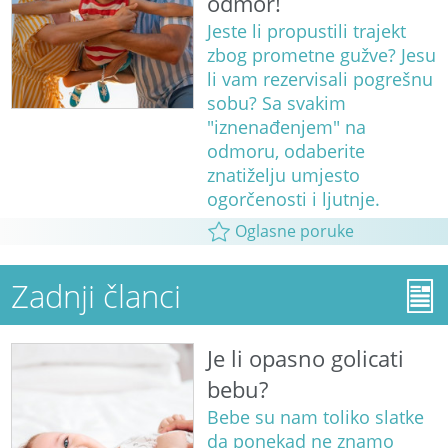
odmor!
Jeste li propustili trajekt
zbog prometne gužve? Jesu
li vam rezervisali pogrešnu
sobu? Sa svakim
"iznenađenjem" na
odmoru, odaberite
znatiželju umjesto
ogorčenosti i ljutnje.
Oglasne poruke
Zadnji članci
Je li opasno golicati
bebu?
Bebe su nam toliko slatke
da ponekad ne znamo