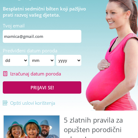
Besplatni sedmični bilten koji pažljivo
prati razvoj vašeg djeteta.
Tvoj email
Predviđeni datum poroda
Izračunaj datum poroda
PRIJAVI SE!
Opšti uslovi korištenja
5 zlatnih pravila za
opušten porodični