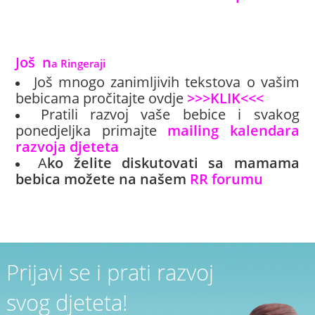
Još
 n
a Ringeraji
Još mnogo zanimljivih tekstova o vašim
bebicama pročitajte ovdje
>>>KLIK<<<
Pratili razvoj vaše bebice i svakog
ponedjeljka primajte
mailing kalendara
razvoja djeteta
A
ko želite diskutovati sa mamama
bebica možete na našem
RR forumu
Prijavi se i prati razvoj
svog djeteta!