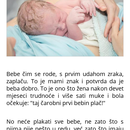
Bebe čim se rode, s prvim udahom zraka,
zaplaču. To je mami znak i potvrda da je
beba dobro. To je ono što žena nakon devet
mjeseci trudnoće i više sati muke i bola
očekuje: "taj čarobni prvi bebin plač!"
No neće plakati sve bebe, ne zato što s
njima nije nešto u redu, već zato što imaju