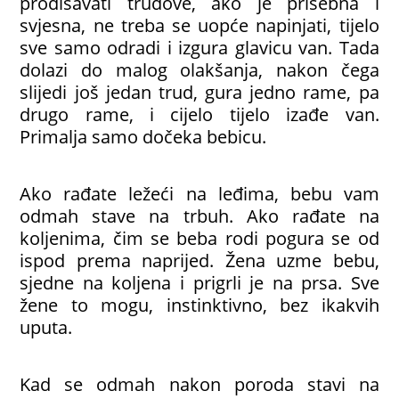
prodisavati trudove, ako je prisebna i
svjesna, ne treba se uopće napinjati, tijelo
sve samo odradi i izgura glavicu van. Tada
dolazi do malog olakšanja, nakon čega
slijedi još jedan trud, gura jedno rame, pa
drugo rame, i cijelo tijelo izađe van.
Primalja samo dočeka bebicu.
Ako rađate ležeći na leđima, bebu vam
odmah stave na trbuh. Ako rađate na
koljenima, čim se beba rodi pogura se od
ispod prema naprijed. Žena uzme bebu,
sjedne na koljena i prigrli je na prsa. Sve
žene to mogu, instinktivno, bez ikakvih
uputa.
Kad se odmah nakon poroda stavi na