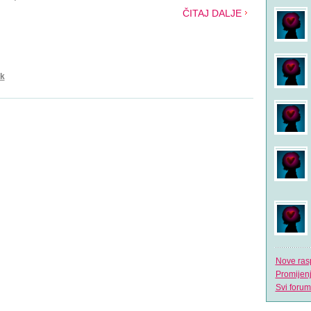
ČITAJ DALJE
uk
Nove ras
Promijen
Svi forum