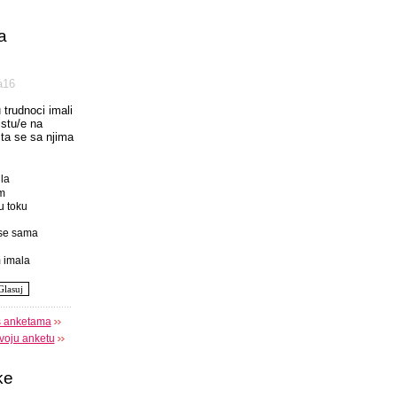
a
а16
u trudnoci imali
istu/e na
 sta se sa njima
la
m
u toku
se sama
 imala
s anketama
voju anketu
ke