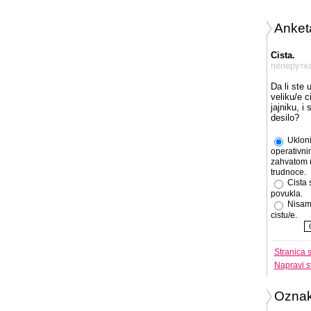
Anket
Cista.
пеперутк
Da li ste 
veliku/e c
jajniku, i
desilo?
Ukloni
operativni
zahvatom 
trudnoce.
Cista 
povukla.
Nisam
cistu/e.
Stranica 
Napravi s
Ozna