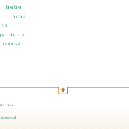
a
bebe
lji
beba
oća
je
dijete
trudnica
j i njega
bezbjednost