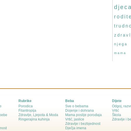
djec
rodite
trudn
zdravl
njega
mama
Rubrike
Beba
Dijete
e
Porodica
Sve o bebama
Odgoj, razvo
Filantropija
Dojenje i dohrana
Vrtić
 bebe
Zdravlje, Ljepota & Moda
Mama poslije porođaja
Škola
Ringerajina kuhinja
Vrtić, jaslice
Zdravlje i 
Zdravlje i bezbjednost
dnost
Dječja imena