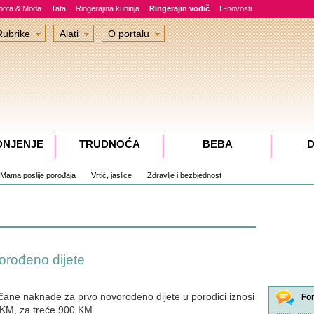
epota & Moda
Tata
Ringerajina kuhinja
Ringerajin vodič
E-novosti
Rubrike
Alati
O portalu
DNJENJE
TRUDNOĆA
BEBA
D
Mama poslije porođaja
Vrtić, jaslice
Zdravlje i bezbjednost
rođeno dijete
čane naknade za prvo novorođeno dijete u porodici iznosi
Fo
KM, za treće 900 KM