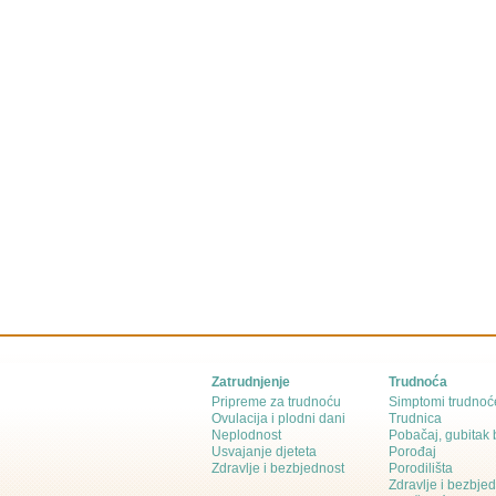
Zatrudnjenje
Trudnoća
Pripreme za trudnoću
Simptomi trudnoć
Ovulacija i plodni dani
Trudnica
Neplodnost
Pobačaj, gubitak
Usvajanje djeteta
Porođaj
Zdravlje i bezbjednost
Porodilišta
Zdravlje i bezbje