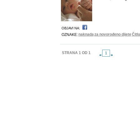
OBJAVI NA:
naknada
za novorođeno dijete
Čitl
OZNAKE:
STRANA 1 OD 1
1