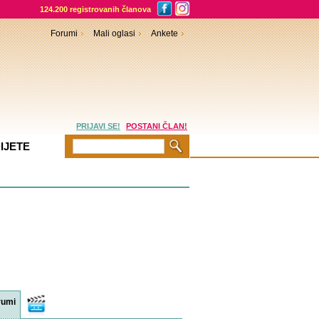
124.200 registrovanih članova
Forumi
Mali oglasi
Ankete
PRIJAVI SE!
POSTANI ČLAN!
IJETE
rumi
Video
sadržaji