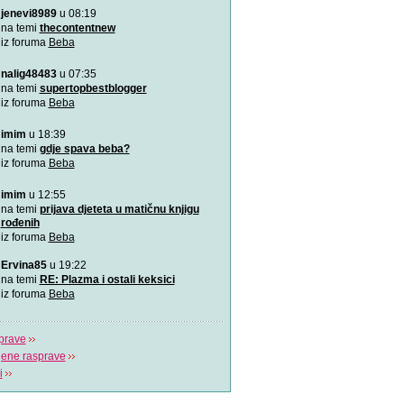
jenevi8989
u 08:19
Aplikacija “Moj kalendar 
Praćenje kalendara će biti
na temi
thecontentnew
mobilnu aplikaciju
iz foruma
Beba
nalig48483
u 07:35
Kako da bebina koža osta
zaštićena
na temi
supertopbestblogger
Od rođenja bebama je potr
iz foruma
Beba
pažnja, a njihovim ro
imim
u 18:39
VIDEO: Kako pomoći bebi
na temi
gdje spava beba?
Tijekom hranjenja bebe uz 
iz foruma
Beba
zrak, pa im podrig
imim
u 12:55
"Bijela buka" za uspavljiv
na temi
prijava djeteta u matičnu knjigu
to?
rođenih
Postoji nekoliko pravila koj
iz foruma
Beba
pridržavati ukoliko
Ervina85
u 19:22
“Challenge 2019” – Ja ću 
na temi
RE: Plazma i ostali keksici
jedne žene
iz foruma
Beba
Dženita Kurtćehajić, specij
i akušerstva,
prave
jene rasprave
i