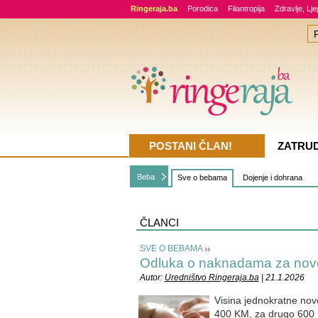
Ringeraja.ba
Porodica
Filantropija
Zdravlje, Lj
POSTANI ČLAN!
ZATRU
Beba
Sve o bebama
Dojenje i dohrana
ČLANCI
SVE O BEBAMA
Odluka o naknadama za novo
Autor:
Uredništvo Ringeraja.ba
| 21.1.2026
Visina jednokratne nov
400 KM, za drugo 600 