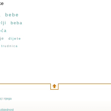
ke
a
bebe
lji
beba
oća
je
dijete
trudnica
j i njega
bezbjednost