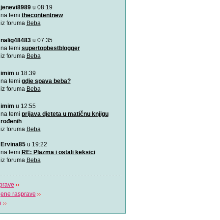
jenevi8989
u 08:19
Aplikacija “Moj kalendar 
Praćenje kalendara će biti
na temi
thecontentnew
mobilnu aplikaciju
iz foruma
Beba
nalig48483
u 07:35
Kako da bebina koža osta
zaštićena
na temi
supertopbestblogger
Od rođenja bebama je potr
iz foruma
Beba
pažnja, a njihovim ro
imim
u 18:39
VIDEO: Kako pomoći bebi
na temi
gdje spava beba?
Tijekom hranjenja bebe uz 
iz foruma
Beba
zrak, pa im podrig
imim
u 12:55
"Bijela buka" za uspavljiv
na temi
prijava djeteta u matičnu knjigu
to?
rođenih
Postoji nekoliko pravila koj
iz foruma
Beba
pridržavati ukoliko
Ervina85
u 19:22
“Challenge 2019” – Ja ću 
na temi
RE: Plazma i ostali keksici
jedne žene
iz foruma
Beba
Dženita Kurtćehajić, specij
i akušerstva,
prave
jene rasprave
i