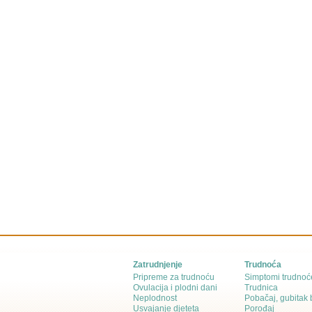
Zatrudnjenje
Trudnoća
Pripreme za trudnoću
Simptomi trudnoć
Ovulacija i plodni dani
Trudnica
Neplodnost
Pobačaj, gubitak
Usvajanje djeteta
Porođaj