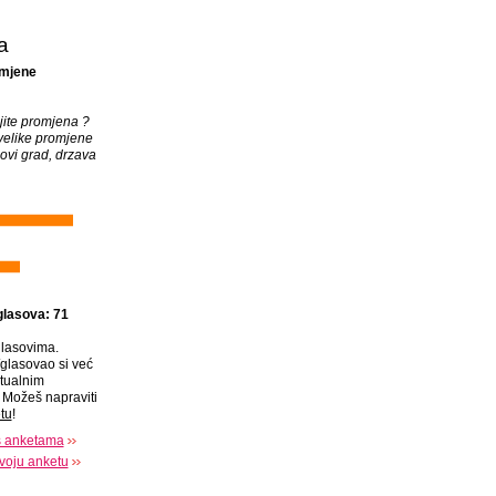
a
omjene
ojite promjena ?
velike promjene
novi grad, drzava
glasova: 71
lasovima.
glasovao si već
tualnim
Možeš napraviti
tu
!
s anketama
voju anketu