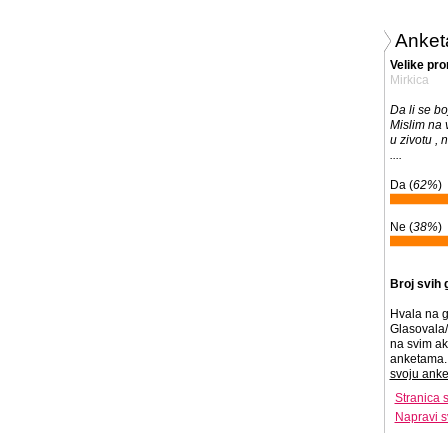
Anket
Velike pr
Mirkica
Da li se b
Mislim na 
u zivotu , 
....
Da (
62%
)
Ne (
38%
)
Broj svih 
Hvala na g
Glasovala/
na svim ak
anketama. 
svoju anke
Stranica 
Napravi s