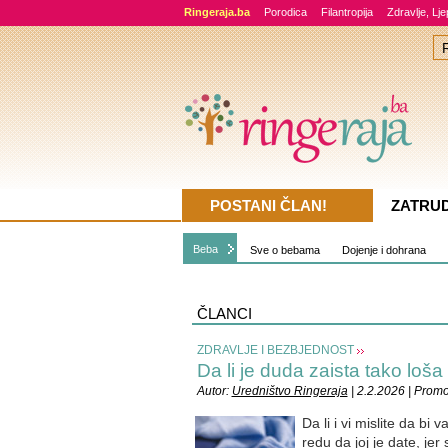
Ringeraja.ba
Porodica
Filantropija
Zdravlje, Lj
POSTANI ČLAN!
ZATRU
Beba
Sve o bebama
Dojenje i dohrana
ČLANCI
ZDRAVLJE I BEZBJEDNOST
Da li je duda zaista tako loš
Autor:
Uredništvo Ringeraja
| 2.2.2026 | Prom
Da li i vi mislite da bi
redu da joj je date, jer