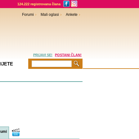
124.222 registrovana člana
Forumi
Mali oglasi
Ankete
PRIJAVI SE!
POSTANI ČLAN!
IJETE
rumi
Video
sadržaji