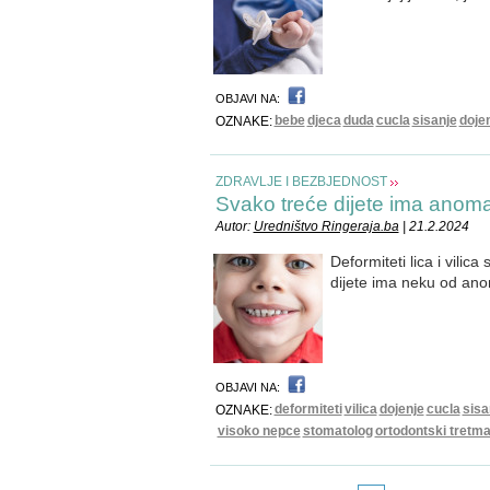
OBJAVI NA:
bebe
djeca
duda
cucla
sisanje
doje
OZNAKE:
ZDRAVLJE I BEZBJEDNOST
Svako treće dijete ima anomalij
Autor:
Uredništvo Ringeraja.ba
| 21.2.2024
Deformiteti lica i vilic
dijete ima neku od ano
OBJAVI NA:
deformiteti
vilica
dojenje
cucla
sisa
OZNAKE:
visoko nepce
stomatolog
ortodontski tretm