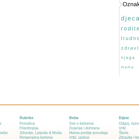
Ozna
djec
rodite
trudn
zdravl
njega
mama
Rubrike
Beba
Dijete
e
Porodica
Sve o bebama
Odgoj, razvo
Filantropija
Dojenje i dohrana
Vrtić
 bebe
Zdravlje, Ljepota & Moda
Mama poslije porođaja
Škola
Ringerajina kuhinja
Vrtić, jaslice
Zdravlje i 