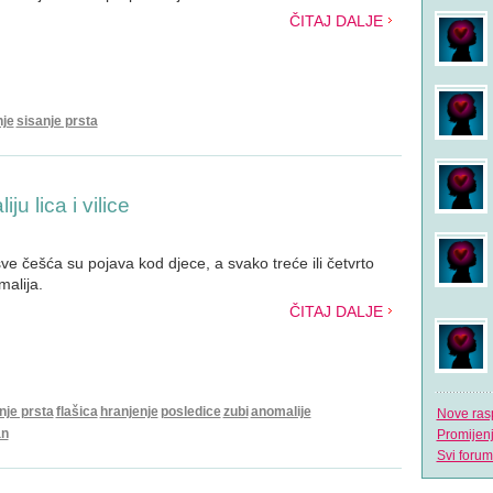
ČITAJ DALJE
nje
sisanje prsta
u lica i vilice
a sve češća su pojava kod djece, a svako treće ili četvrto
malija.
ČITAJ DALJE
nje prsta
flašica
hranjenje
posledice
zubi
anomalije
Nove ras
an
Promijen
Svi forum