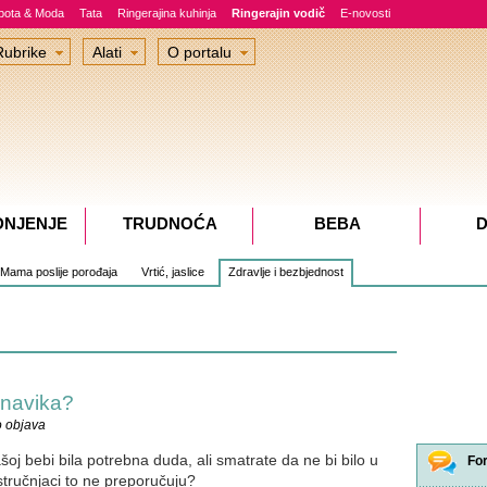
epota & Moda
Tata
Ringerajina kuhinja
Ringerajin vodič
E-novosti
Rubrike
Alati
O portalu
DNJENJE
TRUDNOĆA
BEBA
D
Mama poslije porođaja
Vrtić, jaslice
Zdravlje i bezbjednost
a navika?
o objava
 vašoj bebi bila potrebna duda, ali smatrate da ne bi bilo u
Fo
 stručnjaci to ne preporučuju?