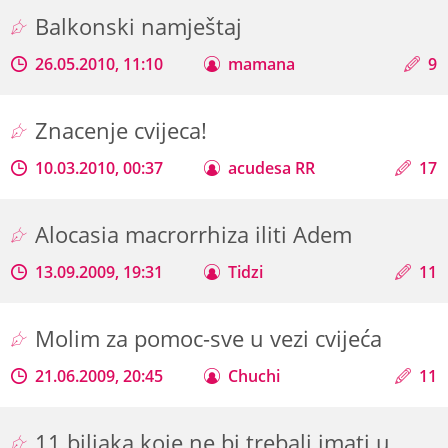
Balkonski namještaj
26.05.2010, 11:10
mamana
9
Znacenje cvijeca!
10.03.2010, 00:37
acudesa RR
17
Alocasia macrorrhiza iliti Adem
13.09.2009, 19:31
Tidzi
11
Molim za pomoc-sve u vezi cvijeća
21.06.2009, 20:45
Chuchi
11
11 biljaka koje ne bi trebali imati u