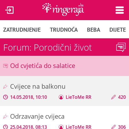
ZATRUDNJENJE
TRUDNOĆA
BEBA
DIJETE
Forum: Porodični život
Od cvjetića do salatice
Cvijece na balkonu
14.05.2018, 10:10
LieToMe RR
420
Odrzavanje cvijeca
25.04.2018, 08:13
LieToMe RR
306