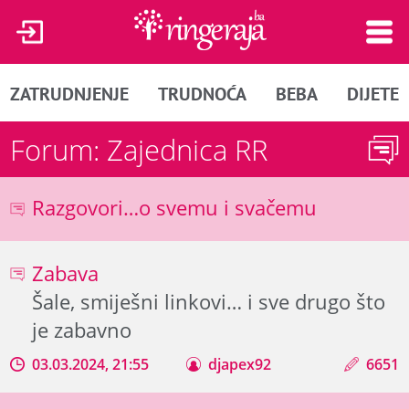
ZATRUDNJENJE
TRUDNOĆA
BEBA
DIJETE
Forum: Zajednica RR
Razgovori…o svemu i svačemu
Zabava
Šale, smiješni linkovi… i sve drugo što
je zabavno
03.03.2024, 21:55
djapex92
6651