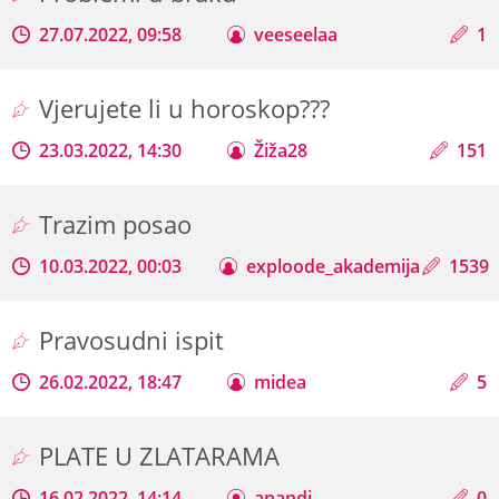
27.07.2022, 09:58
veeseelaa
1
Vjerujete li u horoskop???
23.03.2022, 14:30
Žiža28
151
Trazim posao
10.03.2022, 00:03
exploode_akademija
1539
Pravosudni ispit
26.02.2022, 18:47
midea
5
PLATE U ZLATARAMA
16.02.2022, 14:14
anandi
0