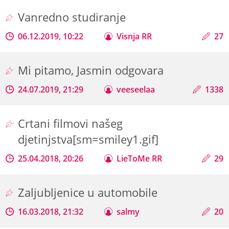
Vanredno studiranje
06.12.2019, 10:22
Visnja RR
27
Mi pitamo, Jasmin odgovara
24.07.2019, 21:29
veeseelaa
1338
Crtani filmovi našeg
djetinjstva[sm=smiley1.gif]
25.04.2018, 20:26
LieToMe RR
29
Zaljubljenice u automobile
16.03.2018, 21:32
salmy
20