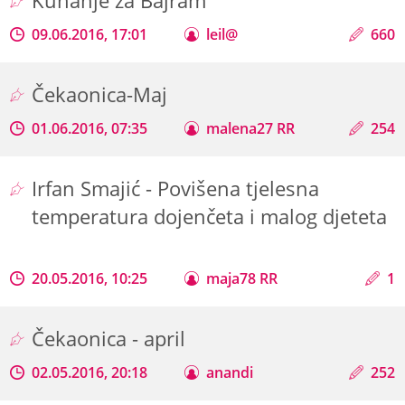
Kuhanje za Bajram
09.06.2016, 17:01
leil@
660
Čekaonica-Maj
01.06.2016, 07:35
malena27 RR
254
Irfan Smajić - Povišena tjelesna
temperatura dojenčeta i malog djeteta
20.05.2016, 10:25
maja78 RR
1
Čekaonica - april
02.05.2016, 20:18
anandi
252