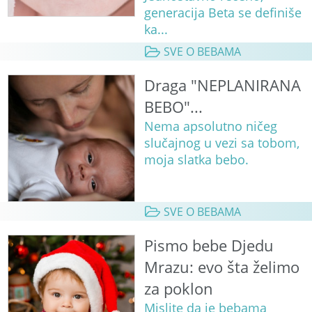
generacija Beta se definiše
ka...
SVE O BEBAMA
Draga "NEPLANIRANA
BEBO"...
Nema apsolutno ničeg
slučajnog u vezi sa tobom,
moja slatka bebo.
SVE O BEBAMA
Pismo bebe Djedu
Mrazu: evo šta želimo
za poklon
Mislite da je bebama