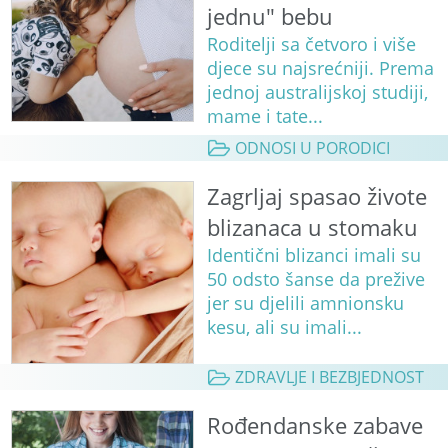
jednu" bebu
Roditelji sa četvoro i više
djece su najsrećniji. Prema
jednoj australijskoj studiji,
mame i tate...
ODNOSI U PORODICI
Zagrljaj spasao živote
blizanaca u stomaku
Identični blizanci imali su
50 odsto šanse da prežive
jer su djelili amnionsku
kesu, ali su imali...
ZDRAVLJE I BEZBJEDNOST
Rođendanske zabave