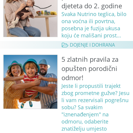
djeteta do 2. godine
Svaka Nutrino teglica, bilo
ona voćna ili povrtna,
posebna je fuzija ukusa
koju će mališani prost...
DOJENJE I DOHRANA
5 zlatnih pravila za
opušten porodični
odmor!
Jeste li propustili trajekt
zbog prometne gužve? Jesu
li vam rezervisali pogrešnu
sobu? Sa svakim
"iznenađenjem" na
odmoru, odaberite
znatiželju umjesto