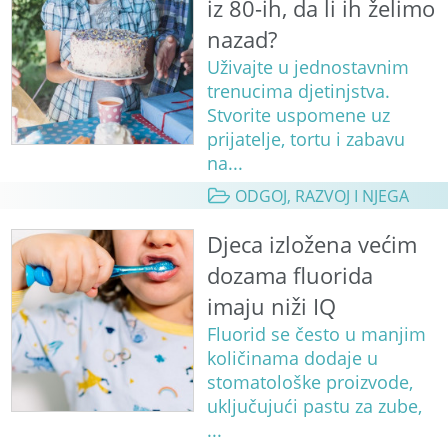
iz 80-ih, da li ih želimo
nazad?
Uživajte u jednostavnim
trenucima djetinjstva.
Stvorite uspomene uz
prijatelje, tortu i zabavu
na...
ODGOJ, RAZVOJ I NJEGA
Djeca izložena većim
dozama fluorida
imaju niži IQ
Fluorid se često u manjim
količinama dodaje u
stomatološke proizvode,
uključujući pastu za zube,
...