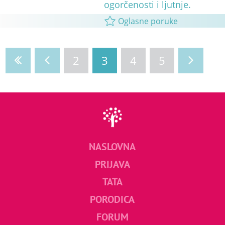
ogorčenosti i ljutnje.
Oglasne poruke
2
3
4
5
NASLOVNA
PRIJAVA
TATA
PORODICA
FORUM