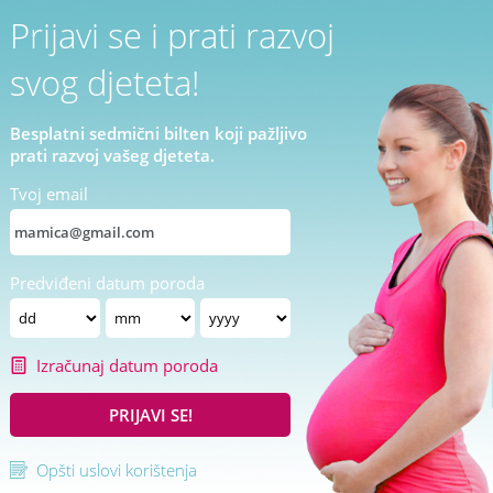
Prijavi se i prati razvoj
svog djeteta!
Besplatni sedmični bilten koji pažljivo
prati razvoj vašeg djeteta.
Tvoj email
Predviđeni datum poroda
Izračunaj datum poroda
PRIJAVI SE!
Opšti uslovi korištenja