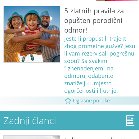
5 zlatnih pravila za
opušten porodični
odmor!
Jeste li propustili trajekt
zbog prometne gužve? Jesu
li vam rezervisali pogrešnu
sobu? Sa svakim
"iznenađenjem" na
odmoru, odaberite
znatiželju umjesto
ogorčenosti i ljutnje.
Oglasne poruke
Zadnji članci