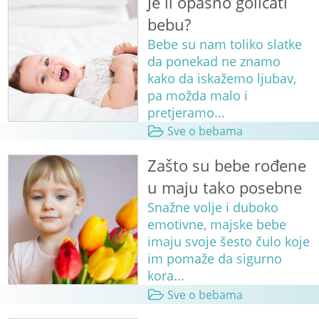
Je li opasno golicati
bebu?
Bebe su nam toliko slatke
da ponekad ne znamo
kako da iskažemo ljubav,
pa možda malo i
pretjeramo...
Sve o bebama
Zašto su bebe rođene
u maju tako posebne
Snažne volje i duboko
emotivne, majske bebe
imaju svoje šesto čulo koje
im pomaže da sigurno
kora...
Sve o bebama