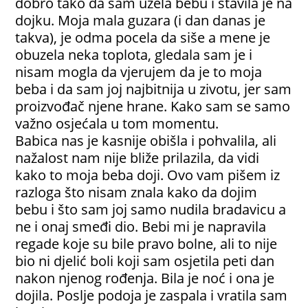
dobro tako da sam uzela bebu i stavila je na
dojku. Moja mala guzara (i dan danas je
takva), je odma pocela da siše a mene je
obuzela neka toplota, gledala sam je i
nisam mogla da vjerujem da je to moja
beba i da sam joj najbitnija u zivotu, jer sam
proizvođač njene hrane. Kako sam se samo
važno osjećala u tom momentu.
Babica nas je kasnije obišla i pohvalila, ali
nažalost nam nije bliže prilazila, da vidi
kako to moja beba doji. Ovo vam pišem iz
razloga što nisam znala kako da dojim
bebu i što sam joj samo nudila bradavicu a
ne i onaj smeđi dio. Bebi mi je napravila
regade koje su bile pravo bolne, ali to nije
bio ni djelić boli koji sam osjetila peti dan
nakon njenog rođenja. Bila je noć i ona je
dojila. Poslje podoja je zaspala i vratila sam