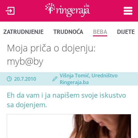
ZATRUDNJENJE
TRUDNOĆA
BEBA
DIJETE
Moja priča o dojenju:
myb@by
Višnja Tomić, Uredništvo
20.7.2010
Ringeraja.ba
Eh da vam i ja napišem svoje iskustvo
sa dojenjem.