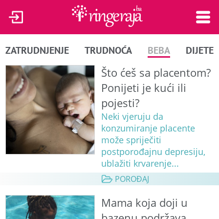
ZATRUDNJENJE
TRUDNOĆA
BEBA
DIJETE
Što ćeš sa placentom?
Ponijeti je kući ili
pojesti?
Neki vjeruju da
konzumiranje placente
može spriječiti
postporođajnu depresiju,
ublažiti krvarenje...
POROĐAJ
Mama koja doji u
bazenu podržava