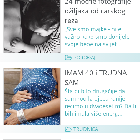
24 moćne fotografije
ožiljaka od carskog
reza
„Sve smo majke - nije
važno kako smo donijele
svoje bebe na svijet“.
POROĐAJ
IMAM 40 i TRUDNA
SAM
Šta bi bilo drugačije da
sam rodila djecu ranije,
recimo u dvadesetim? Da li
bih imala više energ...
TRUDNICA