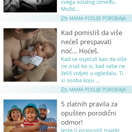
svega ostalog između.
Možd...
MAMA POSLIJE POROĐAJA
Kad pomisliš da više
nećeš prespavati
noć... Hoćeš.
Kad se osjećaš kao da više
ne znaš ko si, kad sebe ne
želiš vidjeti u ogledalu. Ti
si osoba koju ...
MAMA POSLIJE POROĐAJA
5 zlatnih pravila za
opušten porodični
odmor!
Jeste li propustili trajekt