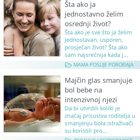
Šta ako ja
jednostavno želim
osrednji život?
Šta ako je sve što ja želim
jednostavan, usporen,
prosječan život? Šta ako
sam najsrećnija kada j...
MAMA POSLIJE POROĐAJA
Majčin glas smanjuje
bol bebe na
intenzivnoj njezi
Da bi utvrdili koliki je
značaj prisustva roditelja u
smanjenju bola istraživači
su koristili pro...