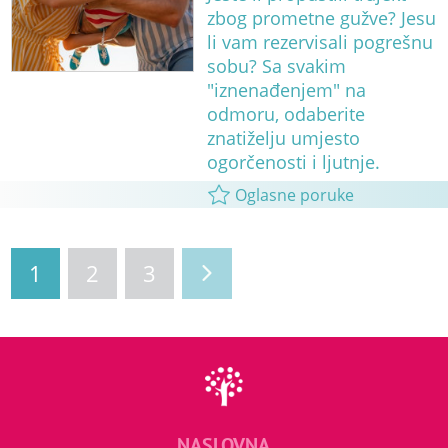
zbog prometne gužve? Jesu
li vam rezervisali pogrešnu
sobu? Sa svakim
"iznenađenjem" na
odmoru, odaberite
znatiželju umjesto
ogorčenosti i ljutnje.
Oglasne poruke
1
2
3
NASLOVNA