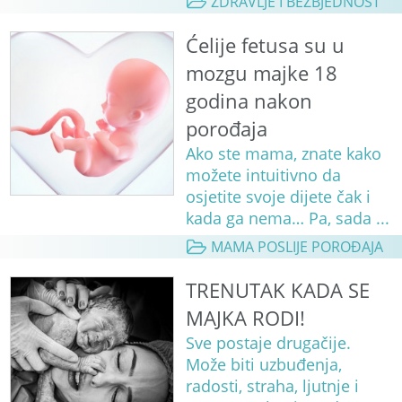
ZDRAVLJE I BEZBJEDNOST
Ćelije fetusa su u
mozgu majke 18
godina nakon
porođaja
Ako ste mama, znate kako
možete intuitivno da
osjetite svoje dijete čak i
kada ga nema… Pa, sada ...
MAMA POSLIJE POROĐAJA
TRENUTAK KADA SE
MAJKA RODI!
Sve postaje drugačije.
Može biti uzbuđenja,
radosti, straha, ljutnje i