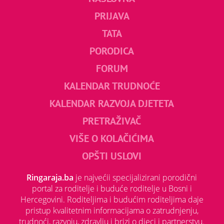
PRIJAVA
TATA
PORODICA
FORUM
KALENDAR TRUDNOĆE
KALENDAR RAZVOJA DJETETA
PRETRAŽIVAČ
VIŠE O KOLAČIĆIMA
OPŠTI USLOVI
Ringaraja.ba
je najvećii specijalizirani porodični
portal za roditelje i buduće roditelje u Bosni i
Hercegovini. Roditeljima i budućim roditeljima daje
pristup kvalitetnim informacijama o zatrudnjenju,
trudnoći, razvoju, zdravlju i brizi o djeci i partnerstvu.