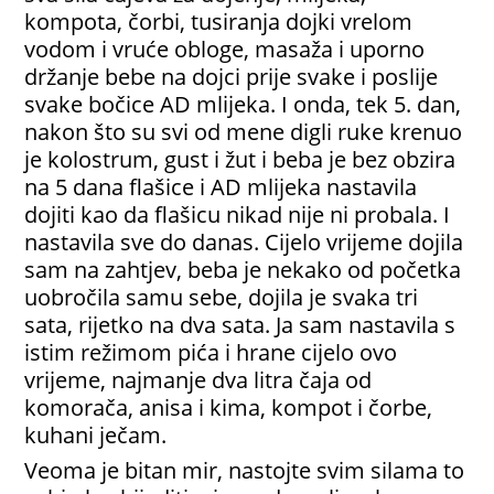
kompota, čorbi, tusiranja dojki vrelom
vodom i vruće obloge, masaža i uporno
držanje bebe na dojci prije svake i poslije
svake bočice AD mlijeka. I onda, tek 5. dan,
nakon što su svi od mene digli ruke krenuo
je kolostrum, gust i žut i beba je bez obzira
na 5 dana flašice i AD mlijeka nastavila
dojiti kao da flašicu nikad nije ni probala. I
nastavila sve do danas. Cijelo vrijeme dojila
sam na zahtjev, beba je nekako od početka
uobročila samu sebe, dojila je svaka tri
sata, rijetko na dva sata. Ja sam nastavila s
istim režimom pića i hrane cijelo ovo
vrijeme, najmanje dva litra čaja od
komorača, anisa i kima, kompot i čorbe,
kuhani ječam.
Veoma je bitan mir, nastojte svim silama to