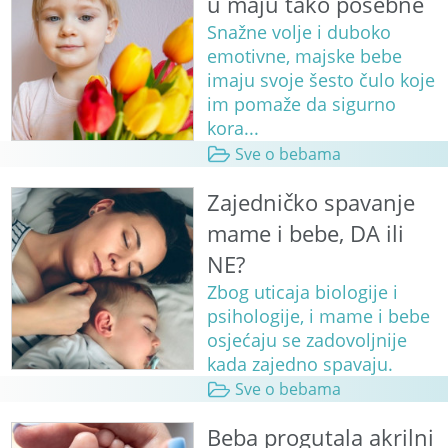
u maju tako posebne
Snažne volje i duboko
emotivne, majske bebe
imaju svoje šesto čulo koje
im pomaže da sigurno
kora...
Sve o bebama
Zajedničko spavanje
mame i bebe, DA ili
NE?
Zbog uticaja biologije i
psihologije, i mame i bebe
osjećaju se zadovoljnije
kada zajedno spavaju.
Sve o bebama
Beba progutala akrilni