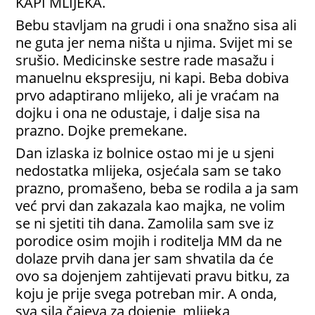
KAPI MLIJEKA.
Bebu stavljam na grudi i ona snažno sisa ali
ne guta jer nema ništa u njima. Svijet mi se
srušio. Medicinske sestre rade masažu i
manuelnu ekspresiju, ni kapi. Beba dobiva
prvo adaptirano mlijeko, ali je vraćam na
dojku i ona ne odustaje, i dalje sisa na
prazno. Dojke premekane.
Dan izlaska iz bolnice ostao mi je u sjeni
nedostatka mlijeka, osjećala sam se tako
prazno, promašeno, beba se rodila a ja sam
već prvi dan zakazala kao majka, ne volim
se ni sjetiti tih dana. Zamolila sam sve iz
porodice osim mojih i roditelja MM da ne
dolaze prvih dana jer sam shvatila da će
ovo sa dojenjem zahtijevati pravu bitku, za
koju je prije svega potreban mir. A onda,
sva sila čajeva za dojenje, mlijeka,