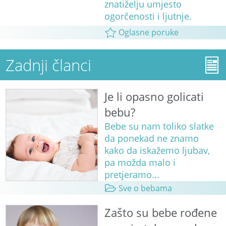
znatiželju umjesto
ogorčenosti i ljutnje.
Oglasne poruke
Zadnji članci
Je li opasno golicati
bebu?
Bebe su nam toliko slatke
da ponekad ne znamo
kako da iskažemo ljubav,
pa možda malo i
pretjeramo...
Sve o bebama
Zašto su bebe rođene