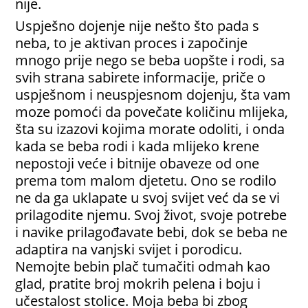
nije.
Uspješno dojenje nije nešto što pada s
neba, to je aktivan proces i započinje
mnogo prije nego se beba uopšte i rodi, sa
svih strana sabirete informacije, priče o
uspješnom i neuspjesnom dojenju, šta vam
moze pomoći da povečate količinu mlijeka,
šta su izazovi kojima morate odoliti, i onda
kada se beba rodi i kada mlijeko krene
nepostoji veće i bitnije obaveze od one
prema tom malom djetetu. Ono se rodilo
ne da ga uklapate u svoj svijet već da se vi
prilagodite njemu. Svoj život, svoje potrebe
i navike prilagođavate bebi, dok se beba ne
adaptira na vanjski svijet i porodicu.
Nemojte bebin plač tumačiti odmah kao
glad, pratite broj mokrih pelena i boju i
učestalost stolice. Moja beba bi zbog