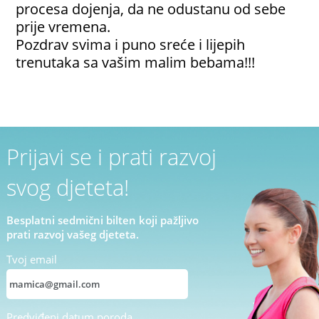
procesa dojenja, da ne odustanu od sebe
prije vremena.
Pozdrav svima i puno sreće i lijepih
trenutaka sa vašim malim bebama!!!
Prijavi se i prati razvoj
svog djeteta!
Besplatni sedmični bilten koji pažljivo
prati razvoj vašeg djeteta.
Tvoj email
Predviđeni datum poroda