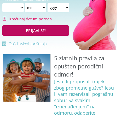
Izračunaj datum poroda
PRIJAVI SE!
Opšti uslovi korištenja
5 zlatnih pravila za
opušten porodični
odmor!
Jeste li propustili trajekt
zbog prometne gužve? Jesu
li vam rezervisali pogrešnu
sobu? Sa svakim
"iznenađenjem" na
odmoru, odaberite