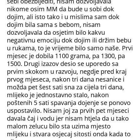
sebi obezbijediti, nisam dozvoljavala
nikome osim MM da bude u sobi dok
dojim, ali isto tako i u mislima sam dok
dojim bila sama s bebom, nisam
dozvoljavala da osjetim bilo kakvu
negativnu emociju dok dojim ili držim bebu
u rukama, to je vrijeme bilo samo naše. Prvi
mjesec je dobila 1100 grama, pa 1300, pa
1500. Drugi izazov desio se uporedo sa
prvim skokom u razvoju, negdje pred kraj
prvog mjeseca, nakon tri dana nesanice i
možda pet šest sati sna za cijela tri dana,
mlijeko je jednostavno stalo, nakon
poštenih 5 sati spavanja dojenje se ponovo
uspostavilo. Nisam joj za prvih pet mjeseci
davala čaj i vodu jer nisam htjela da u tako
malom zelucu bilo sta uzima mjesto
mlijeku i stvara osjecaj sitosti onda kada to