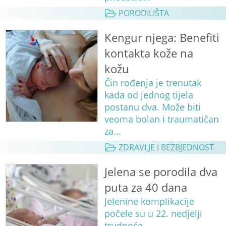
PORODILIŠTA
Kengur njega: Benefiti
kontakta kože na
kožu
Čin rođenja je trenutak
kada od jednog tijela
postanu dva. Može biti
veoma bolan i traumatičan
za...
ZDRAVLJE I BEZBJEDNOST
Jelena se porodila dva
puta za 40 dana
Jelenine komplikacije
počele su u 22. nedjelji
trudnoće.