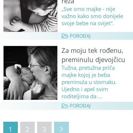
reza
„Sve smo majke - nije
važno kako smo donijele
svoje bebe na svijet“.
POROĐAJ
Za moju tek rođenu,
preminulu djevojčicu
Tužna, pretužna priča
majke kojoj je beba
preminula u stomaku.
Ujedno i apel svim
roditeljima da ...
POROĐAJ
1
2
3