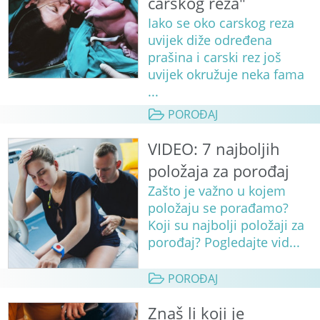
carskog reza"
Iako se oko carskog reza
uvijek diže određena
prašina i carski rez još
uvijek okružuje neka fama
...
POROĐAJ
VIDEO: 7 najboljih
položaja za porođaj
Zašto je važno u kojem
položaju se porađamo?
Koji su najbolji položaji za
porođaj? Pogledajte vid...
POROĐAJ
Znaš li koji je