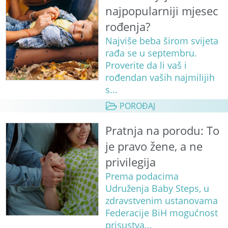
najpopularniji mjesec
rođenja?
Najviše beba širom svijeta
rađa se u septembru.
Proverite da li vaš i
rođendan vaših najmilijih
s...
POROĐAJ
Pratnja na porodu: To
je pravo žene, a ne
privilegija
Prema podacima
Udruženja Baby Steps, u
zdravstvenim ustanovama
Federacije BiH mogućnost
prisustva...