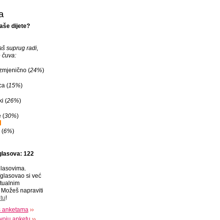
a
aše dijete?
vaš suprug radi,
e čuva:
zmjenično (
24%
)
ca (
15%
)
i (
26%
)
 (
30%
)
 (
6%
)
glasova: 122
lasovima.
glasovao si već
tualnim
Možeš napraviti
tu
!
s anketama
voju anketu