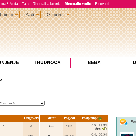
epota & Moda
Tata
Ringerajina kuhinja
Ringerajin vodič
E-novosti
Rubrike
Alati
O portalu
DNJENJE
TRUDNOĆA
BEBA
D
e
Odgovori
Autor
Pogledi
Posljednje
Fo
2.5., 14.04
u ?
0
Ares
2382
Ares
6.4., 08.34