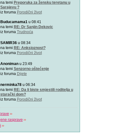
Zašto je važno u kojem pol
na temi
Preporuka za žensku teretanu u
porađamo? Koji su najbolj
Sarajevu ?
iz foruma
Porodični život
2000 grudnjaka, 2000 priča
Buducamama1
u 08:41
\"Podrška koju volim\"
na temi
RE: Dr Sanjin Dekovic
iz foruma
Trudnoća
Napitak koji topi masnoće
SAMIR36
u 08:34
Najjači napitak koji topi 
na temi
RE: Anksioznost?
za 7 dana
iz foruma
Porodični život
Odlična animacija o trudn
Anoniman
u 23:49
Ovu zaista zanimljivu kratk
na temi
Senzorno oštećenje
prikazuje trudno
iz foruma
Dijete
Aplikacija “Moj kalendar 
nerminka78
u 06:34
Praćenje kalendara će biti
na temi
RE: Da li biste smjestili roditelja u
mobilnu aplikaciju
starački dom?
iz foruma
Porodični život
prave
jene rasprave
i