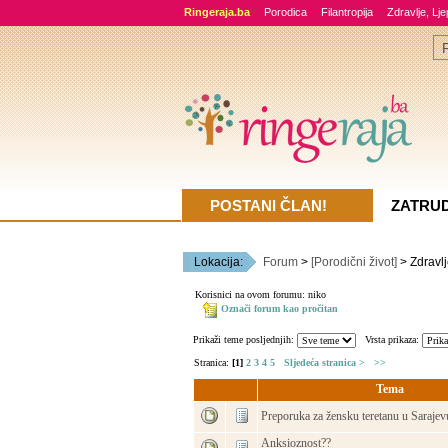
Ringeraja.ba
Porodica
Filantropija
Zdravlje, Lj
POSTANI ČLAN!
ZATRU
Lokacija:
Forum
>
[Porodični život]
> Zdravlj
Korisnici na ovom forumu: niko
Označi forum kao pročitan
Prikaži teme posljednjih:
Vrsta prikaza:
Stranica:
[1]
2
3
4
5
Sljedeća stranica >
>>
Tema
Preporuka za žensku teretanu u Sarajev
Anksioznost??