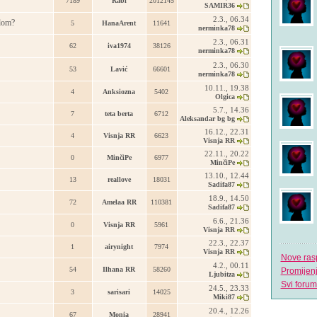
7189
Rabi
2012145
SAMIR36
2.3., 06.34
i dom?
5
HanaArent
11641
nerminka78
2.3., 06.31
62
iva1974
38126
nerminka78
2.3., 06.30
53
Lavić
66601
nerminka78
10.11., 19.38
4
Anksiozna
5402
Olgica
5.7., 14.36
7
teta berta
6712
Aleksandar bg bg
16.12., 22.31
4
Visnja RR
6623
Visnja RR
22.11., 20.22
0
MinčiPe
6977
MinčiPe
13.10., 12.44
13
reallove
18031
Sadifa87
18.9., 14.50
72
Amelaa RR
110381
Sadifa87
6.6., 21.36
0
Visnja RR
5961
Visnja RR
22.3., 22.37
1
airynight
7974
Visnja RR
Nove ras
4.2., 00.11
54
Ilhana RR
58260
Promijen
Ljubitza
Svi forum
24.5., 23.33
3
sarisari
14025
Miki87
20.4., 12.26
67
Monia
28941