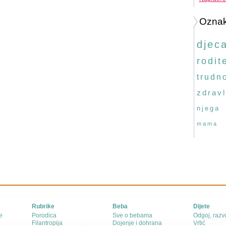
Ozna
djec
rodite
trudn
zdravl
njega
mama
Rubrike
Beba
Dijete
e
Porodica
Sve o bebama
Odgoj, razvo
Filantropija
Dojenje i dohrana
Vrtić