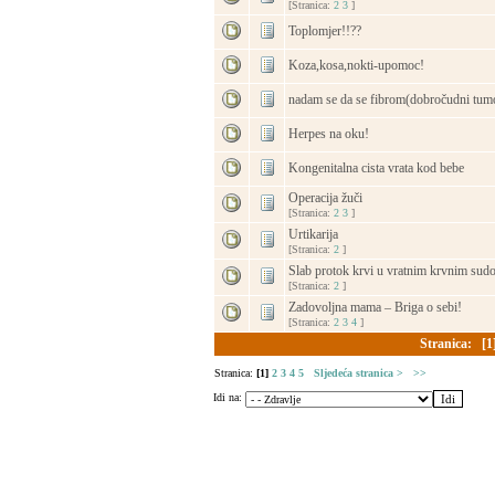
[Stranica:
2
3
]
Toplomjer!!??
Koza,kosa,nokti-upomoc!
nadam se da se fibrom(dobročudni tumor
Herpes na oku!
Kongenitalna cista vrata kod bebe
Operacija žuči
[Stranica:
2
3
]
Urtikarija
[Stranica:
2
]
Slab protok krvi u vratnim krvnim sud
[Stranica:
2
]
Zadovoljna mama – Briga o sebi!
[Stranica:
2
3
4
]
Stranica:
[1
Stranica:
[1]
2
3
4
5
Sljedeća stranica >
>>
Idi na: