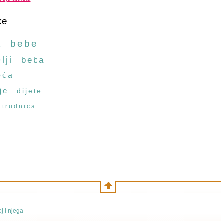
ke
a
bebe
lji
beba
oća
je
dijete
trudnica
j i njega