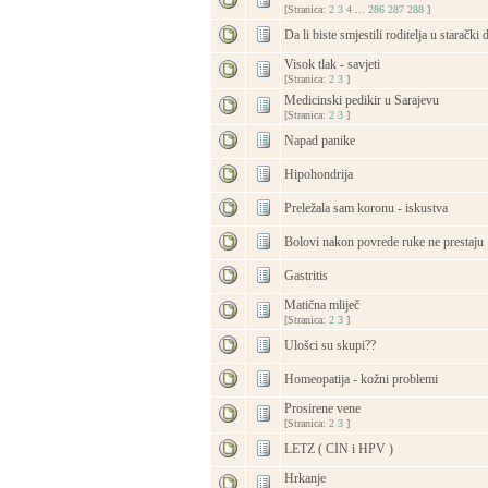
[Stranica:
2
3
4
...
286
287
288
]
Da li biste smjestili roditelja u staračk
Visok tlak - savjeti
[Stranica:
2
3
]
Medicinski pedikir u Sarajevu
[Stranica:
2
3
]
Napad panike
Hipohondrija
Preležala sam koronu - iskustva
Bolovi nakon povrede ruke ne prestaju
Gastritis
Matična mliječ
[Stranica:
2
3
]
Ulošci su skupi??
Homeopatija - kožni problemi
Prosirene vene
[Stranica:
2
3
]
LETZ ( CIN i HPV )
Hrkanje