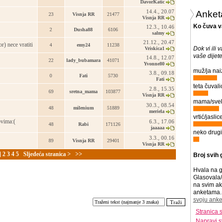
DavorKatic
14.4., 20.07
Anket
23
Visnja RR
21477
Visnja RR
Ko čuva v
12.3., 10.46
2
Dusha88
6106
salmy
21.12., 20.47
) nece vratiti
4
emy24
11238
Dok vi ili 
Vriskica1
vaše dijet
14.8., 12.07
22
lady_bubamara
41071
Yvonne80
muž/ja nai
3.8., 09.18
0
Fati
5730
Fati
teta čuvali
2.8., 15.35
69
sretna_mama
103877
Visnja RR
mama/svek
30.3., 08.54
48
milenium
51889
meriela
vrtić/jaslice
ovima:(
6.3., 17.06
48
Rabi
171126
jaaaaa
neko drugi
3.3., 00.16
89
Visnja RR
29401
Visnja RR
]
2
3
4
5
Sljedeća stranica >
>>
Broj svih 
Hvala na g
Glasovala/
na svim ak
anketama. 
svoju anke
Stranica 
Napravi s