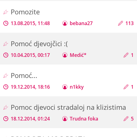
Pomozite
13.08.2015, 11:48
bebana27
113
Pomoć djevojčici :(
10.04.2015, 00:17
Medić*
1
Pomoć...
19.12.2014, 18:16
n1kky
1
Pomoc djevoci stradaloj na klizistima
18.12.2014, 01:24
Trudna foka
5