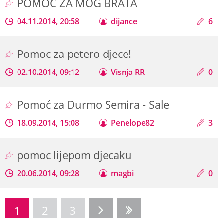
POMOC ZA MOG BRATA
04.11.2014, 20:58
dijance
6
Pomoc za petero djece!
02.10.2014, 09:12
Visnja RR
0
Pomoć za Durmo Semira - Sale
18.09.2014, 15:08
Penelope82
3
pomoc lijepom djecaku
20.06.2014, 09:28
magbi
0
1
2
3