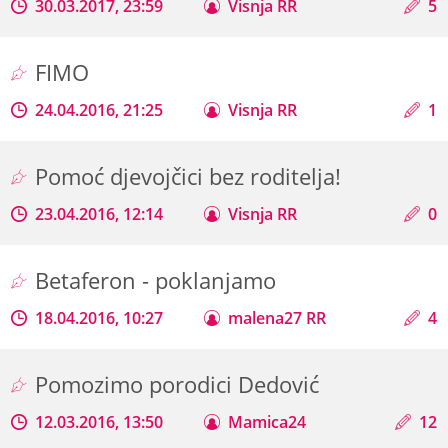
30.03.2017, 23:59
Visnja RR
5
FIMO
24.04.2016, 21:25
Visnja RR
1
Pomoć djevojčici bez roditelja!
23.04.2016, 12:14
Visnja RR
0
Betaferon - poklanjamo
18.04.2016, 10:27
malena27 RR
4
Pomozimo porodici Dedović
12.03.2016, 13:50
Mamica24
12