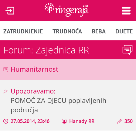
ZATRUDNJENJE
TRUDNOĆA
BEBA
DIJETE
Forum: Zajednica RR
Humanitarnost
Upozoravamo:
POMOĆ ZA DJECU poplavljenih
područja
27.05.2014, 23:46
Hanady RR
350