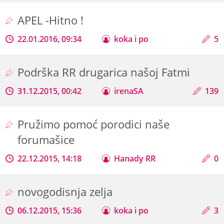
APEL -Hitno !
22.01.2016, 09:34
koka i po
5
Podrška RR drugarica našoj Fatmi
31.12.2015, 00:42
irenaSA
139
Pružimo pomoć porodici naše
forumašice
22.12.2015, 14:18
Hanady RR
0
novogodisnja zelja
06.12.2015, 15:36
koka i po
3