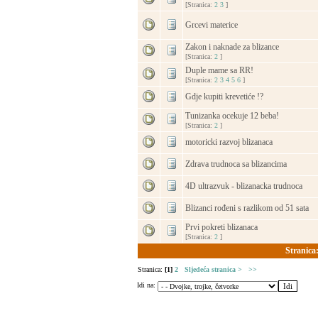
[Stranica:
2
3
]
Grcevi materice
Zakon i naknade za blizance
[Stranica:
2
]
Duple mame sa RR!
[Stranica:
2
3
4
5
6
]
Gdje kupiti krevetiće !?
Tunizanka ocekuje 12 beba!
[Stranica:
2
]
motoricki razvoj blizanaca
Zdrava trudnoca sa blizancima
4D ultrazvuk - blizanacka trudnoca
Blizanci rođeni s razlikom od 51 sata
Prvi pokreti blizanaca
[Stranica:
2
]
Stranica
Stranica:
[1]
2
Sljedeća stranica >
>>
Idi na: