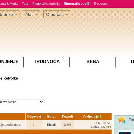
epota & Moda
Tata
Ringerajina kuhinja
Ringerajin vodič
E-novosti
Rubrike
Alati
O portalu
DNJENJE
TRUDNOĆA
BEBA
D
ke, četvorke
Odgovori
Autor
Pogledi
Posljednje
Fo
21.6., 20.51
je moderatora!
0
ElmaB
28803
ElmaB RR