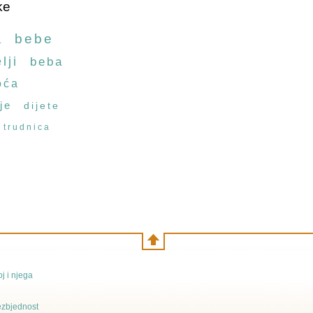
ke
a
bebe
lji
beba
oća
je
dijete
trudnica
j i njega
bezbjednost