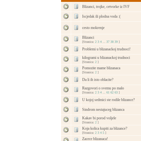
Blizanci, trojke, cetvorke iz IVF
Iscjedak ili plodna voda :(
cesto mokrenje
Blizanci
[Stranica:
2
3
4
...
37
38
39
]
Problemi u blizanackoj trudnoci!
kilogrami u blizanackoj trudnoci
[Stranica:
2
]
Pomozite mame blizanaca
[Stranica:
2
]
Da li ih isto oblacite?
Razgovori o svemu po malo
[Stranica:
2
3
4
...
61
62
63
]
U kojoj sedmici ste rodile blizance?
Sindrom nestajuceg blizanca
Kakav bi porod voljele
[Stranica:
2
]
Koja kolica kupiti za blizance?
[Stranica:
2
3
4
5
]
Zacece blizanaca!