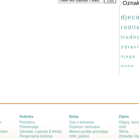
Ozna
djec
rodite
trudn
zdravl
njega
mama
Rubrike
Beba
Dijete
e
Porodica
Sve o bebama
Odgoj, razvo
Filantropija
Dojenje i dohrana
Vrtić
 bebe
Zdravlje, Ljepota & Moda
Mama poslije porođaja
Škola
Ringerajina kuhinja
Vrtić, jaslice
Zdravlje i 