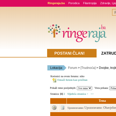
Ringeraja.ba
Porodica
Filantropija
Zdravlje, Lj
POSTANI ČLAN!
ZATRU
Lokacija:
Forum
>
[Trudnoća]
> Dvojke, troj
Korisnici na ovom forumu: niko
Označi forum kao pročitan
Prikaži teme posljednjih:
Vrsta prikaza:
Stranica:
[1]
2
Sljedeća stranica >
>>
Tema
Upozoravamo: Obavješten
Upozoravamo: