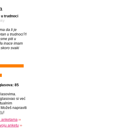
a
 u trudnoci
nky
a da li je
etan u trudnoci?I
 sme piti u
Ja inace imam
 skoro svaki
glasova: 85
lasovima.
glasovao si već
tualnim
Možeš napraviti
tu
!
s anketama
voju anketu