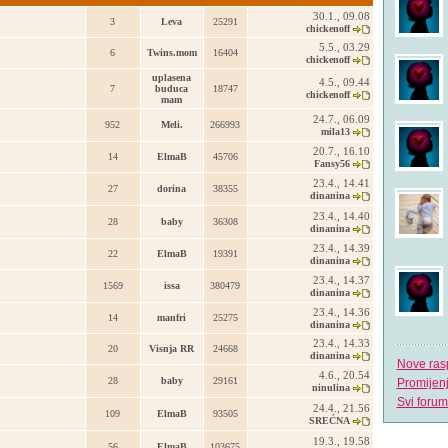
30.1., 09.08
3
Leva
25291
chickenoff
5.5., 03.29
6
Twins.mom
16404
chickenoff
uplasena
4.5., 09.44
7
buduca
18747
chickenoff
mam
24.7., 06.09
952
Meli.
266993
mila13
20.7., 16.10
14
ElmaB
45706
Fansy56
23.4., 14.41
27
dorina
38355
dinanina
23.4., 14.40
28
baby
36308
dinanina
23.4., 14.39
22
ElmaB
19391
dinanina
23.4., 14.37
1569
issa
380479
dinanina
23.4., 14.36
14
manfri
25275
dinanina
23.4., 14.33
20
Visnja RR
24668
dinanina
Nove ras
4.6., 20.54
28
baby
29161
Promijen
ninulina
Svi forum
24.4., 21.56
109
ElmaB
93505
SREĆNA
19.3., 19.58
56
ElmaB
103675