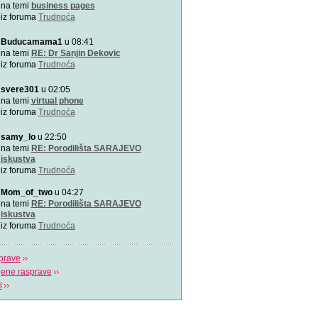
Zašto je važno u kojem pol
na temi
business pages
porađamo? Koji su najbolj
iz foruma
Trudnoća
Buducamama1
u 08:41
Odlična animacija o trudn
Ovu zaista zanimljivu kratk
na temi
RE: Dr Sanjin Dekovic
prikazuje trudno
iz foruma
Trudnoća
svere301
u 02:05
Katy Perry slavi žene u n
Katy Perry slavi žene u no
na temi
virtual phone
Makes A Woman\".
iz foruma
Trudnoća
samy_lo
u 22:50
Nifty test: bez straha, bez
Nifty test je napravilo got
na temi
RE: Porodilišta SARAJEVO
trudnica diljem svi
iskustva
iz foruma
Trudnoća
Život je čudo!
Mom_of_two
u 04:27
Pogledajte i uživajte! Najlj
na temi
RE: Porodilišta SARAJEVO
stvaranju i razvija
iskustva
iz foruma
Trudnoća
prave
jene rasprave
i