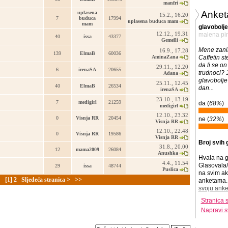
manfri
Anket
uplasena
15.2., 16.20
7
buduca
17994
uplasena buduca mam
mam
glavobolje
12.12., 19.31
malena pi
40
issa
43377
Gemelli
Mene zanim
16.9., 17.28
139
ElmaB
60036
AminaZana
Caffetin st
da li se on
29.11., 12.20
6
irenaSA
20655
trudnoci? 
Adana
glavobolje
25.11., 12.45
40
ElmaB
26534
dan...
irenaSA
23.10., 13.19
7
medigirl
21259
da (
68%
)
medigirl
12.10., 23.32
0
Visnja RR
20454
ne (
32%
)
Visnja RR
12.10., 22.48
0
Visnja RR
19586
Visnja RR
Broj svih 
31.8., 20.00
12
mama2009
26084
Anushka
Hvala na g
4.4., 11.54
Glasovala/
29
issa
48744
Puslica
na svim ak
:
[1]
2
Sljedeća stranica >
>>
anketama. 
svoju anke
Stranica 
Napravi s