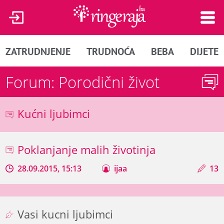
ZATRUDNJENJE
TRUDNOĆA
BEBA
DIJETE
Forum: Porodični život
Kućni ljubimci
Poklanjanje malih životinja
28.09.2015, 15:13
ijaa
13
Vasi kucni ljubimci