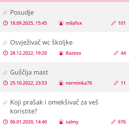
Posudje
18.09.2025, 15:45
milafox
101
Osvježivač wc školjke
28.12.2022, 19:20
Razeso
44
Guščija mast
25.10.2022, 23:53
nerminka78
11
Koji prašak i omekšivač za veš
koristite?
06.01.2020, 14:40
salmy
676