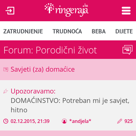
ZATRUDNJENJE
TRUDNOĆA
BEBA
DIJETE
Forum: Porodični život
Savjeti (za) domaćice
Upozoravamo:
DOMAĆINSTVO: Potreban mi je savjet,
hitno
02.12.2015, 21:39
*andjela*
925