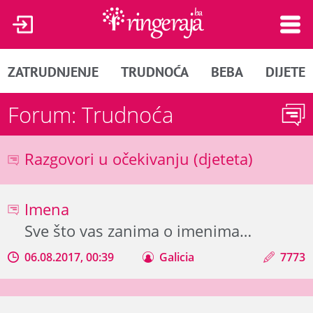
ZATRUDNJENJE
TRUDNOĆA
BEBA
DIJETE
Forum: Trudnoća
Razgovori u očekivanju (djeteta)
Imena
Sve što vas zanima o imenima…
06.08.2017, 00:39
Galicia
7773