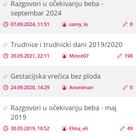
Razgovori u očekivanju beba -
septembar 2024
07.09.2024, 11:51
samy_lo
0
Trudnice i trudnicki dani 2019/2020
20.05.2021, 22:11
Mince07
198
Gestacijska vrećica bez ploda
24.09.2020, 14:29
Anoniman
0
Razgovori u očekivanju beba - maj
2019
30.05.2019, 10:52
Elma_eli
49