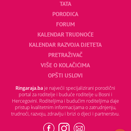
TATA
PORODICA
FORUM
KALENDAR TRUDNOĆE
KALENDAR RAZVOJA DJETETA
PRETRAŽIVAČ
VIŠE O KOLAČIĆIMA
OPŠTI USLOVI
Ringaraja.ba
je najvećii specijalizirani porodični
portal za roditelje i buduće roditelje u Bosni i
Hercegovini. Roditeljima i budućim roditeljima daje
pristup kvalitetnim informacijama o zatrudnjenju,
trudnoći, razvoju, zdravlju i brizi o djeci i partnerstvu.